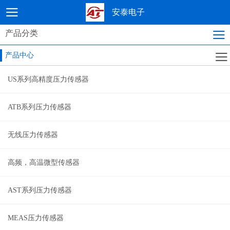
安泰电子
产品分类
产品中心
US系列高精度压力传感器
ATB系列压力传感器
无线压力传感器
高频，高温微型传感器
AST系列压力传感器
MEAS压力传感器