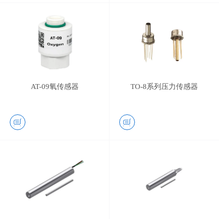
AT-09氧传感器
TO-8系列压力传感器