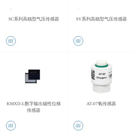
SC系列高稳型气压传感器
SV系列高稳型气压传感器
KMXD-L数字输出磁性位移
AT-07氧传感器
传感器