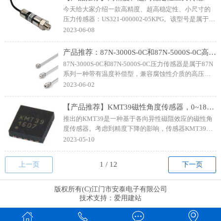
今天给大家介绍一款高精度、超高稳定性、小尺寸的
压力传感器：US321-000002-05KPG。该型号是属于我
们US300系列，传感器是采用不锈钢隔离式小型结构，
2023-06-08
具有较宽的量程范围和多种输出信号。
产品推荐：87N-3000S-0C和87N-5000S-0C高压腐蚀性介质兼容压力传感器
87N-3000S-0C和87N-5000S-0C压力传感器是属于87N
系列一种带有温度补偿型，兼容腐蚀性介质的高压压
力传感器。传感器芯片安装 在 316L 不锈钢封装中，
2023-06-02
在隔离膜和传感器芯片之间密封有少量硅油。
【产品推荐】KMT39磁性角度传感器，0~180°AMR传感器
推出的KMT39是一种基于各向异性磁阻效应的磁性角
度传感器。考虑到精度下降的影响，传感器KMT39可
以在H0≥15 kA/m(室温)的场强下使用。在磁场方向不
2023-05-10
变的情况下，大多数磁体的磁场强度随温度的升高而
减小。
上一页
下一页
版权所有(C)江门市安泰电子有限公司
技术支持：
爱用建站