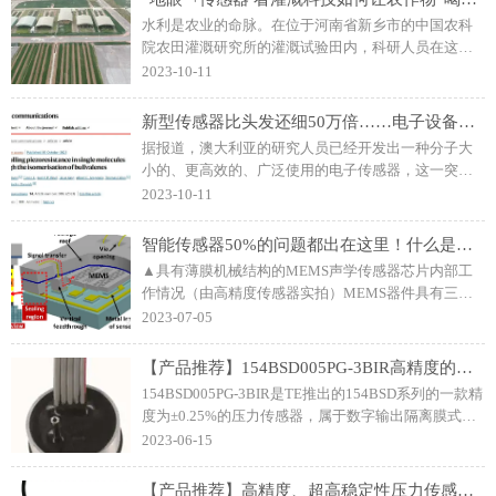
水利是农业的命脉。在位于河南省新乡市的中国农科
院农田灌溉研究所的灌溉试验田内，科研人员在这里
测试出农作物在各个阶段、各种环境下的需水情况。
2023-10-11
试验田里的灌溉科技与农业生产息息相关。
新型传感器比头发还细50万倍……电子设备、医疗设备等均将受益！
据报道，澳大利亚的研究人员已经开发出一种分子大
小的、更高效的、广泛使用的电子传感器，这一突破
可能会带来广泛的好处。他们说，“通过电导率来检测
2023-10-11
分子的形状是化学传感的一个全新概念。”
智能传感器50%的问题都出在这里！什么是MEMS封装？
▲具有薄膜机械结构的MEMS声学传感器芯片内部工
作情况（由高精度传感器实拍）MEMS器件具有三维
机械结构、产品设计和制造技术的多样性，决定了
2023-07-05
MEMS封装与传统IC封装存在诸多不同且更加复杂。
【产品推荐】154BSD005PG-3BIR高精度的压阻式硅压力传感器，19mm外径封装，数字输出
154BSD005PG-3BIR是TE推出的154BSD系列的一款精
度为±0.25%的压力传感器，属于数字输出隔离膜式压
力传感器，常用于歧管压力、气压、潜水深度的监测
2023-06-15
与测量。供电电流为3mA，适用于高性能、低压应
用。
【产品推荐】高精度、超高稳定性压力传感器：US321-000002-05KPG