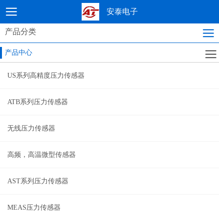
安泰电子
产品分类
产品中心
US系列高精度压力传感器
ATB系列压力传感器
无线压力传感器
高频，高温微型传感器
AST系列压力传感器
MEAS压力传感器