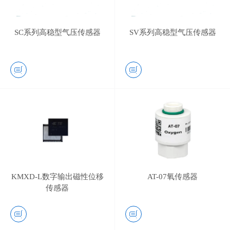
SC系列高稳型气压传感器
SV系列高稳型气压传感器
KMXD-L数字输出磁性位移
AT-07氧传感器
传感器