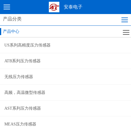
安泰电子
产品分类
产品中心
US系列高精度压力传感器
ATB系列压力传感器
无线压力传感器
高频，高温微型传感器
AST系列压力传感器
MEAS压力传感器