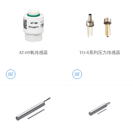
AT-09氧传感器
TO-8系列压力传感器